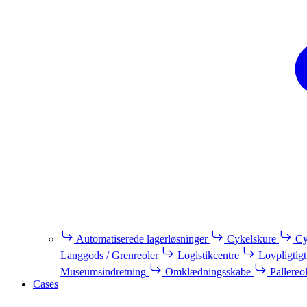
Automatiserede lagerløsninger
Cykelskure
Cy
Langgods / Grenreoler
Logistikcentre
Lovpligtigt
Museumsindretning
Omklædningsskabe
Pallereo
Cases