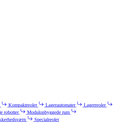
Kompaktreoler
Lagerautomater
Lagerreoler
e robotter
Modulopbyggede rum
kkerhedsværn
Specialreoler