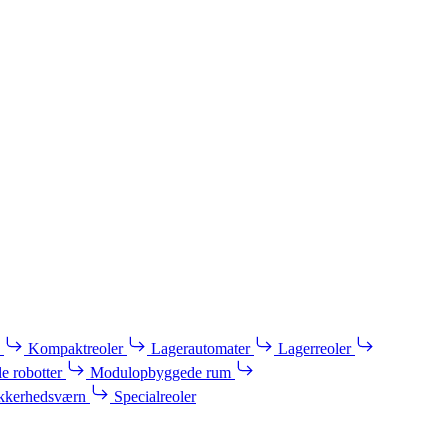
Kompaktreoler
Lagerautomater
Lagerreoler
e robotter
Modulopbyggede rum
kkerhedsværn
Specialreoler