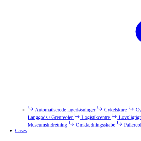
Automatiserede lagerløsninger
Cykelskure
Cy
Langgods / Grenreoler
Logistikcentre
Lovpligtigt
Museumsindretning
Omklædningsskabe
Pallereo
Cases