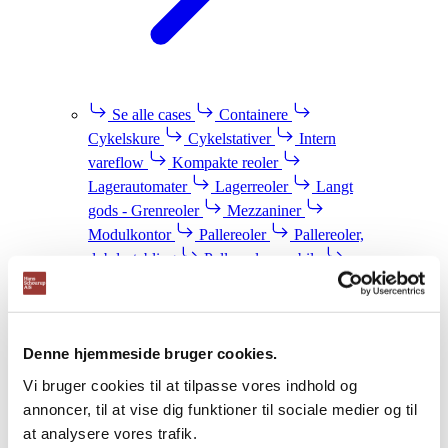
Se alle cases
Containere
Cykelskure
Cykelstativer
Intern
vareflow
Kompakte reoler
Lagerautomater
Lagerreoler
Langt
gods - Grenreoler
Mezzaniner
Modulkontor
Pallereoler
Pallereoler,
dybdestabling
Pallereoler, mobile
Pallereoler, gennemløb
Pallereoler, push-
back
Pallereoler, smalgangslager
Plastkasser
Pulterrum
Denne hjemmeside bruger cookies.
Sikkerhedsværn
Stålskabe -
Omklædningsskabe
Vi bruger cookies til at tilpasse vores indhold og
Nyheder
Blog
annoncer, til at vise dig funktioner til sociale medier og til
Webshop
at analysere vores trafik.
Download