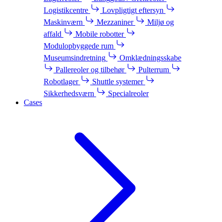
Logistikcentre
Lovpligtigt eftersyn
Maskinværn
Mezzaniner
Miljø og
affald
Mobile robotter
Modulopbyggede rum
Museumsindretning
Omklædningsskabe
Pallereoler og tilbehør
Pulterrum
Robotlager
Shuttle systemer
Sikkerhedsværn
Specialreoler
Cases