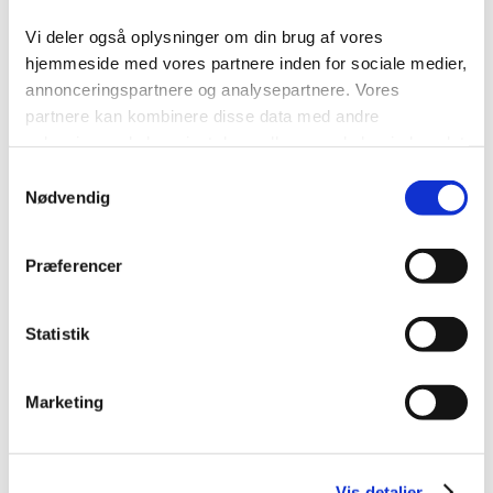
Kontakt/Info
Vi deler også oplysninger om din brug af vores
hjemmeside med vores partnere inden for sociale medier,
annonceringspartnere og analysepartnere. Vores
partnere kan kombinere disse data med andre
oplysninger, du har givet dem, eller som de har indsamlet
fra din brug af deres tjenester.
Samtykkevalg
Nødvendig
Præferencer
Statistik
Marketing
Om os
Kapacitetsanalyse
Professionel montage
RAL farver
Download brochurer
Testimonials
Storkundeaftale
Finansiering af din
Vis detaljer