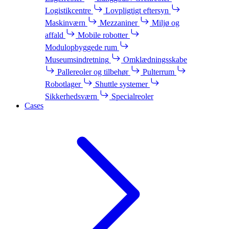
Logistikcentre
Lovpligtigt eftersyn
Maskinværn
Mezzaniner
Miljø og
affald
Mobile robotter
Modulopbyggede rum
Museumsindretning
Omklædningsskabe
Pallereoler og tilbehør
Pulterrum
Robotlager
Shuttle systemer
Sikkerhedsværn
Specialreoler
Cases