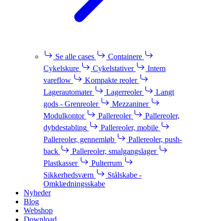
Se alle cases
Containere
Cykelskure
Cykelstativer
Intern
vareflow
Kompakte reoler
Lagerautomater
Lagerreoler
Langt
gods - Grenreoler
Mezzaniner
Modulkontor
Pallereoler
Pallereoler,
dybdestabling
Pallereoler, mobile
Pallereoler, gennemløb
Pallereoler, push-
back
Pallereoler, smalgangslager
Plastkasser
Pulterrum
Sikkerhedsværn
Stålskabe -
Omklædningsskabe
Nyheder
Blog
Webshop
Download