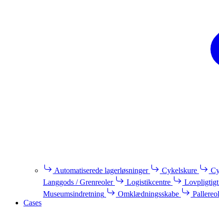
Automatiserede lagerløsninger
Cykelskure
Cy
Langgods / Grenreoler
Logistikcentre
Lovpligtigt
Museumsindretning
Omklædningsskabe
Pallereo
Cases