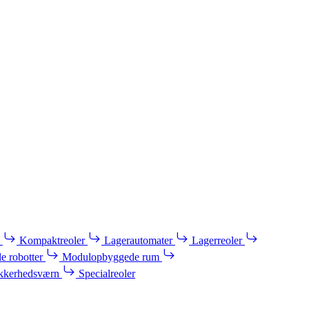
Kompaktreoler
Lagerautomater
Lagerreoler
e robotter
Modulopbyggede rum
kkerhedsværn
Specialreoler