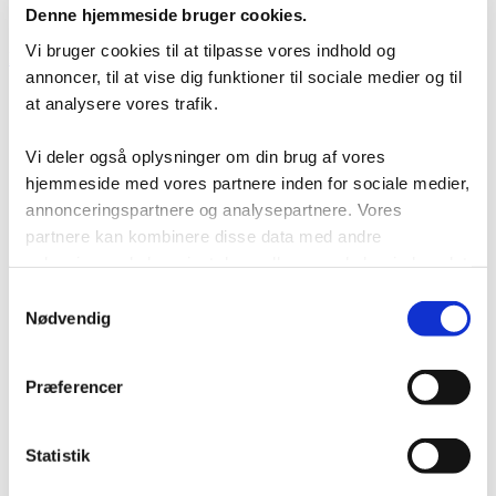
Denne hjemmeside bruger cookies.
lagerløsning
Tilfredshedsgaranti
Vi bruger cookies til at tilpasse vores indhold og
Kontakt
annoncer, til at vise dig funktioner til sociale medier og til
at analysere vores trafik.
Vi deler også oplysninger om din brug af vores
hjemmeside med vores partnere inden for sociale medier,
annonceringspartnere og analysepartnere. Vores
partnere kan kombinere disse data med andre
oplysninger, du har givet dem, eller som de har indsamlet
fra din brug af deres tjenester.
Samtykkevalg
Nødvendig
Præferencer
Statistik
Login