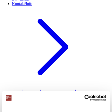
Kontakt/Info
Om os
Kapacitetsanalyse
Professionel montage
RAL farver
Download brochurer
Testimonials
Storkundeaftale
Finansiering af din