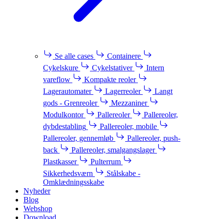
Se alle cases
Containere
Cykelskure
Cykelstativer
Intern
vareflow
Kompakte reoler
Lagerautomater
Lagerreoler
Langt
gods - Grenreoler
Mezzaniner
Modulkontor
Pallereoler
Pallereoler,
dybdestabling
Pallereoler, mobile
Pallereoler, gennemløb
Pallereoler, push-
back
Pallereoler, smalgangslager
Plastkasser
Pulterrum
Sikkerhedsværn
Stålskabe -
Omklædningsskabe
Nyheder
Blog
Webshop
Download