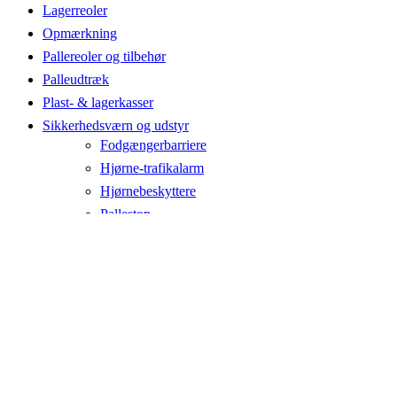
Lagerreoler
Opmærkning
Pallereoler og tilbehør
Palleudtræk
Plast- & lagerkasser
Sikkerhedsværn og udstyr
Fodgængerbarriere
Hjørne-trafikalarm
Hjørnebeskyttere
Pallestop
Pullert og gulvbarriere
Sikkerhedslåger
Stigebeskyttere
Søjlebeskyttere
Trafik og sikkerhedsbarriere
Truckværn - polymer
Truckværn - stål