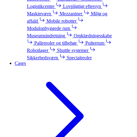
Logistikcentre
Lovpligtigt eftersyn
Maskinværn
Mezzaniner
Miljø og
affald
Mobile robotter
Modulopbyggede rum
Museumsindretning
Omklædningsskabe
Pallereoler og tilbehør
Pulterrum
Robotlager
Shuttle systemer
Sikkerhedsværn
Specialreoler
Cases