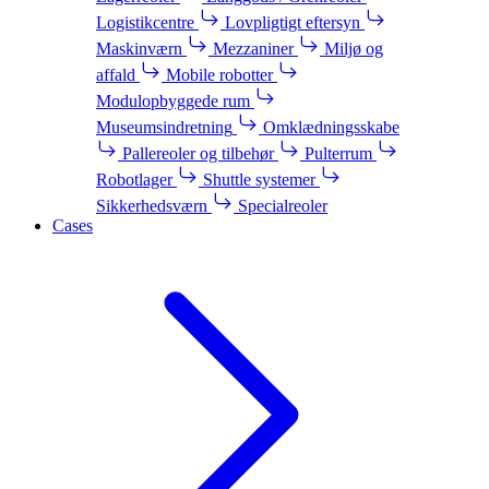
Logistikcentre
Lovpligtigt eftersyn
Maskinværn
Mezzaniner
Miljø og
affald
Mobile robotter
Modulopbyggede rum
Museumsindretning
Omklædningsskabe
Pallereoler og tilbehør
Pulterrum
Robotlager
Shuttle systemer
Sikkerhedsværn
Specialreoler
Cases