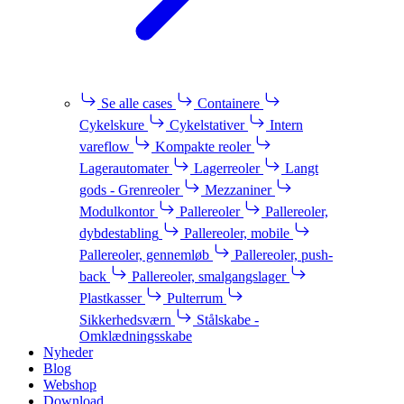
Se alle cases
Containere
Cykelskure
Cykelstativer
Intern
vareflow
Kompakte reoler
Lagerautomater
Lagerreoler
Langt
gods - Grenreoler
Mezzaniner
Modulkontor
Pallereoler
Pallereoler,
dybdestabling
Pallereoler, mobile
Pallereoler, gennemløb
Pallereoler, push-
back
Pallereoler, smalgangslager
Plastkasser
Pulterrum
Sikkerhedsværn
Stålskabe -
Omklædningsskabe
Nyheder
Blog
Webshop
Download