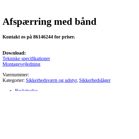
Afspærring med bånd
Kontakt os på 86146244 for priser.
Download:
Tekniske specifikationer
Montagevejledning
Varenummer:
Kategorier:
Sikkerhedsværn og udstyr
,
Sikkerhedslåger
Beskrivelse
Beskrivelse
Afspærringsstolper med de ekstra lange udtræksbånd på 3 meter
bånd, sikrer hurtig og fleksibel afspærring.
Anvendes for at skabe sikre gangveje og kan benyttes for at spærre
af omkring maskiner og mindsker dermed risikoen for ulykker på