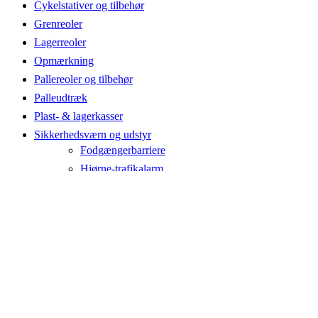
Cykelstativer og tilbehør
Grenreoler
Lagerreoler
Opmærkning
Pallereoler og tilbehør
Palleudtræk
Plast- & lagerkasser
Sikkerhedsværn og udstyr
Fodgængerbarriere
Hjørne-trafikalarm
Hjørnebeskyttere
Pallestop
Pullert og gulvbarriere
Sikkerhedslåger
Stigebeskyttere
Søjlebeskyttere
Trafik og sikkerhedsbarriere
Truckværn - polymer