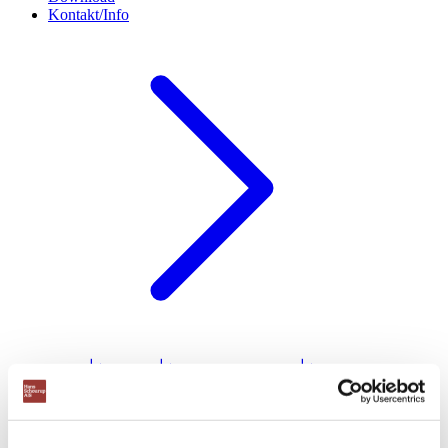
Kontakt/Info
Om os
Kapacitetsanalyse
Professionel montage
RAL farver
Download brochurer
Testimonials
Storkundeaftale
Finansiering af din