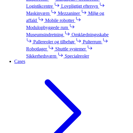
Logistikcentre
Lovpligtigt eftersyn
Maskinværn
Mezzaniner
Miljø og
affald
Mobile robotter
Modulopbyggede rum
Museumsindretning
Omklædningsskabe
Pallereoler og tilbehør
Pulterrum
Robotlager
Shuttle systemer
Sikkerhedsværn
Specialreoler
Cases