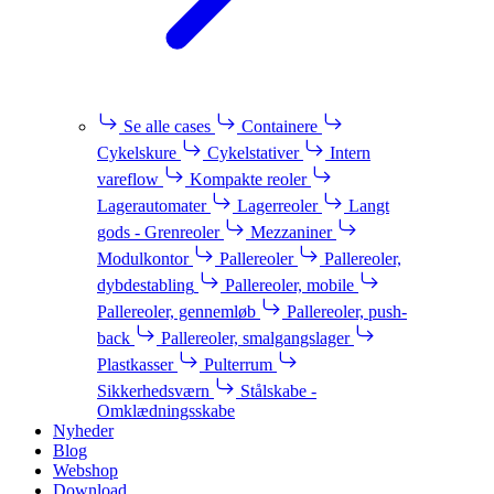
Se alle cases
Containere
Cykelskure
Cykelstativer
Intern
vareflow
Kompakte reoler
Lagerautomater
Lagerreoler
Langt
gods - Grenreoler
Mezzaniner
Modulkontor
Pallereoler
Pallereoler,
dybdestabling
Pallereoler, mobile
Pallereoler, gennemløb
Pallereoler, push-
back
Pallereoler, smalgangslager
Plastkasser
Pulterrum
Sikkerhedsværn
Stålskabe -
Omklædningsskabe
Nyheder
Blog
Webshop
Download