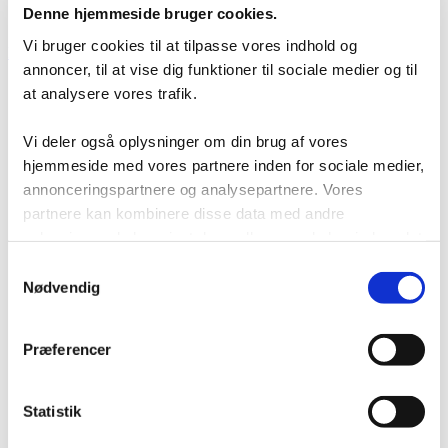
Denne hjemmeside bruger cookies.
lagerløsning
Tilfredshedsgaranti
Vi bruger cookies til at tilpasse vores indhold og
Kontakt
annoncer, til at vise dig funktioner til sociale medier og til
at analysere vores trafik.
Vi deler også oplysninger om din brug af vores
hjemmeside med vores partnere inden for sociale medier,
annonceringspartnere og analysepartnere. Vores
partnere kan kombinere disse data med andre
oplysninger, du har givet dem, eller som de har indsamlet
fra din brug af deres tjenester.
Samtykkevalg
Nødvendig
Præferencer
Statistik
Login