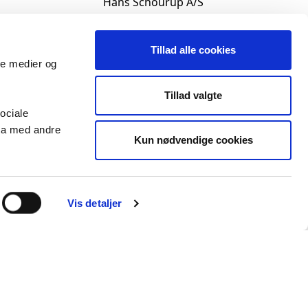
Hans Schourup A/S
Sletvej 2 F , 8310 Tranbjerg
CVR-nr. DK65835118
Tillad alle cookies
ivatlivspolitik
ale medier og
Tlf. +45 8614 6244
ation
info@hans-schourup.dk
Tillad valgte
ociale
ta med andre
Kun nødvendige cookies
Vis detaljer