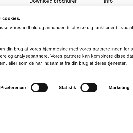
Download brochurer
Info
Returret – RMA
Disclaimer
 cookies.
Salgs- montage og
Cookie- og Pr
passe vores indhold og annoncer, til at vise dig funktioner til soci
leveringsbetingelser
.
Cookiedeklar
 om din brug af vores hjemmeside med vores partnere inden for s
ere og analysepartnere. Vores partnere kan kombinere disse da
em, eller som de har indsamlet fra din brug af deres tjenester.
Præferencer
Statistik
Marketing