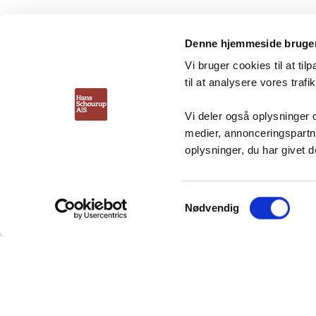
Denne hjemmeside bruger
Vi bruger cookies til at til
Vi skaber bedre plads med
til at analysere vores trafik
effektive lagerløsninger
Vi deler også oplysninger
medier, annonceringspartn
oplysninger, du har givet d
Samtykkevalg
Copyright © 2026 Hans Schourup
Nødvendig
Din Kurv
Din kurv er tom
Retur til shoppen
KØB MERE