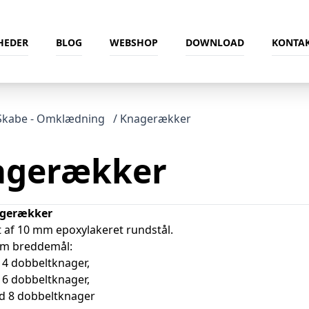
HEDER
BLOG
WEBSHOP
DOWNLOAD
KONTAK
Skabe - Omklædning
/ Knagerækker
agerækker
agerækker
 af 10 mm epoxylakeret rundstål.
em breddemål:
4 dobbeltknager,
6 dobbeltknager,
d 8 dobbeltknager