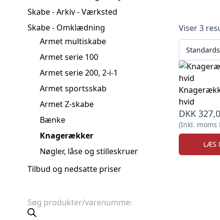
Skabe - Arkiv - Værksted
Skabe - Omklædning
Viser 3 res
Armet multiskabe
Armet serie 100
Armet serie 200, 2-i-1
Armet sportsskab
Knagerække 60 
hvid
Armet Z-skabe
DKK
327,
Bænke
(Inkl. moms
Knagerækker
LÆS
Nøgler, låse og stilleskruer
Tilbud og nedsatte priser
Products
search