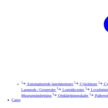
Automatiserede lagerløsninger
Cykelskure
Cy
Langgods / Grenreoler
Logistikcentre
Lovpligtigt
Museumsindretning
Omklædningsskabe
Pallereo
Cases