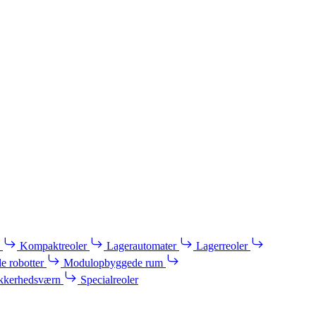
Kompaktreoler
Lagerautomater
Lagerreoler
e robotter
Modulopbyggede rum
kkerhedsværn
Specialreoler